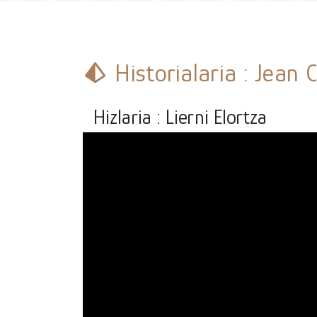
Historialaria : Jean
Hizlaria : Lierni Elortza