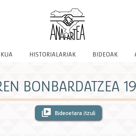
EKUA
HISTORIALARIAK
BIDEOAK
REN BONBARDATZEA 19
Bideoetara itzuli